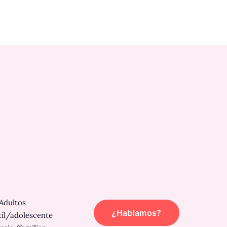
Adultos
¿Hablamos?
til/adolescente