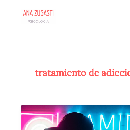
Ir
al
contenido
tratamiento de adicci