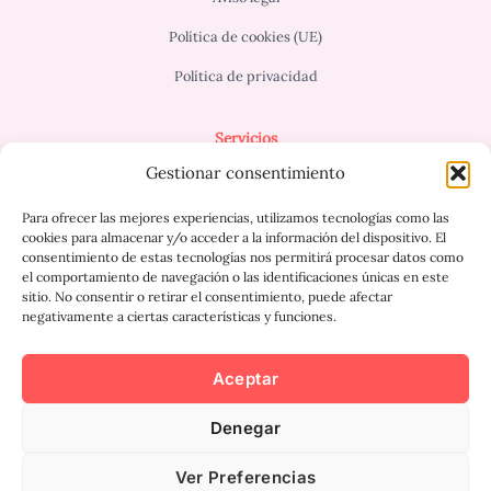
Política de cookies (UE)
Política de privacidad
Servicios
Gestionar consentimiento
Terapia para Adultos
Terapia infantil/adolescente
Para ofrecer las mejores experiencias, utilizamos tecnologías como las
Terapia de pareja/familiar
cookies para almacenar y/o acceder a la información del dispositivo. El
consentimiento de estas tecnologías nos permitirá procesar datos como
Terapia online
el comportamiento de navegación o las identificaciones únicas en este
sitio. No consentir o retirar el consentimiento, puede afectar
negativamente a ciertas características y funciones.
¿Hablamos?
Aceptar
Denegar
Ver Preferencias
Copyright © 2025 Ana Zugasti