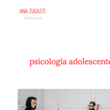
Ir
al
contenido
psicología adolescent