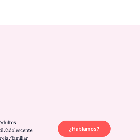
Adultos
¿Hablamos?
til/adolescente
reja/familiar